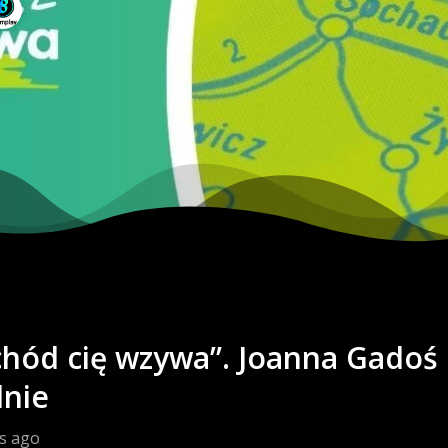
hód cię wzywa”. Joanna Gadoś 
nie
s ago