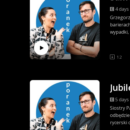
4 days
Grzegorz
barierac
wypadki,
12
Jubi
5 days
Siostry P
odbędzie
rycerski