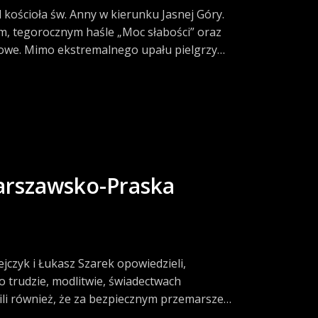
ościoła św. Anny w kierunku Jasnej Góry.
m, tegorocznym haśle „Moc słabości” oraz
gowe. Mimo ekstremalnego upału pielgrzymi
ch.
Warszawsko-Praska
ejczyk i Łukasz Szarek opowiedzieli,
o trudzie, modlitwie, świadectwach
lili również, że za bezpiecznym przemarszem
mki.