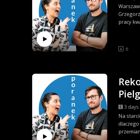
Warszaws
Grzegorz
pracy kw
ruszyli 
6
Reko
Piel
3 days
Na starci
dlaczego
przemian
stoi pra