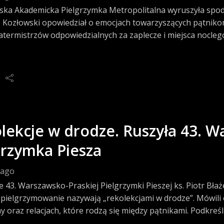
ka Akademicka Pielgrzymka Metropolitalna wyruszyła spod k
 Kozłowski opowiedział o emocjach towarzyszących pątniko
atermistrzów odpowiedzialnych za zaplecze i miejsca nocle
w drogę, a do WAPM można dołączyć także na kolejnych etapa
lekcje w drodze. Ruszyła 43. 
grzymka Piesza
 ago
e 43. Warszawsko-Praskiej Pielgrzymki Pieszej ks. Piotr Błaż
 pielgrzymowanie nazywają „rekolekcjami w drodze”. Mówili 
y oraz relacjach, które rodzą się między pątnikami. Podkreś
ca wielu służb i osób zaangażowanych w organizację pielgrzy