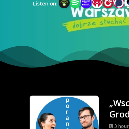
Listen on:
„Wsc
Grod
3 hour