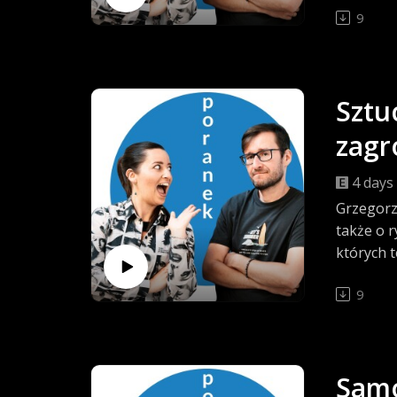
9
Sztu
zagr
4 days
Grzegorz 
także o r
których 
9
Samo