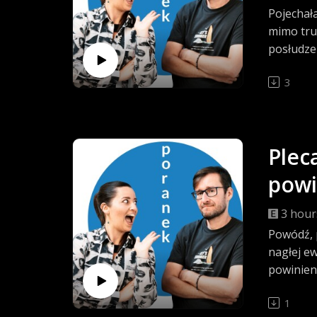
Pojechała
mimo tru
posłudze
dorosłym 
3
Plec
powi
3 hour
Powódź, 
nagłej e
powinien
zdarzeni
1