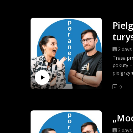
Piel
tury
2 days
Trasa pr
pokuty –
pielgrzy
9
„Moc
3 days