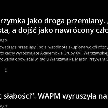
grzymka jako droga przemiany.
sta, a dojść jako nawrócony czł
 ago
owadząca przez lasy i pola, wspólnota skupiona wokół różn
 to cechy wyróżniające Akademickie Grupy XVII Warszawskiej 
mowania opowiadał w Radiu Warszawa ks. Marcin Przywara SA
 słabości”. WAPM wyruszyła na
 ago