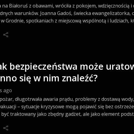
 na Białoruś z obawami, wróciła z pokojem, wdzięcznością i 
dnych warunków. Joanna Gadoś, świecka ewangelizatorka, 
 w Grodnie, spotkaniach z miejscową wspólnotą i ludziach, 
życiu.
ak bezpieczeństwa może uratow
nno się w nim znaleźć?
s ago
pożar, długotrwała awaria prądu, problemy z dostawą wody,
wakuacji – sytuacje kryzysowe mogą pojawić się bez ostrzeże
 być traktowany jako zbędny gadżet, ale jako element po
a – podkreślała w Radiu Warszawa dr inż. Magdalena Gikiewic