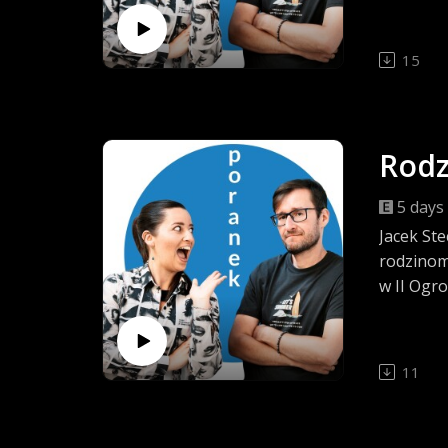
15
Rodz
5 days
Jacek St
rodzinom
w II Ogro
11